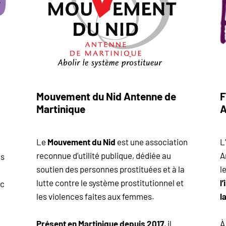
Mouvement du Nid Antenne de
F
Martinique
A
Le
Mouvement du Nid
est une association
L
reconnue d’utilité publique, dédiée au
A
es
soutien des personnes prostituées et à la
l
lutte contre le système prostitutionnel et
l
ec
les violences faites aux femmes.
l
Présent en Martinique depuis 2017
, il
À