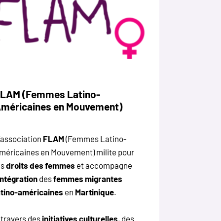
LAM (Femmes Latino-
méricaines en Mouvement)
’association
FLAM
(Femmes Latino-
méricaines en Mouvement) milite pour
es
droits
des
femmes
et accompagne
’intégration
des
femmes
migrantes
atino-américaines
en
Martinique
.
 travers des
initiatives
culturelles
, des