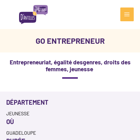
Aller
au
contenu
Main
Men
GO ENTREPRENEUR
Entrepreneuriat, égalité desgenres, droits des
femmes, jeunesse
DÉPARTEMENT
JEUNESSE
OÙ
GUADELOUPE