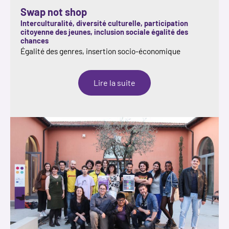
Swap not shop
Interculturalité, diversité culturelle, participation
citoyenne des jeunes, inclusion sociale égalité des
chances
Égalité des genres, insertion socio-économique
:
Lire la suite
Swap
not
shop