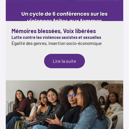
Mémoires blessées, Voix libérées
Lutte contre les violences sexistes et sexuelles
Égalité des genres, insertion socio-économique
:
Lire la suite
Mémoires
blessées,
Voix
libérées