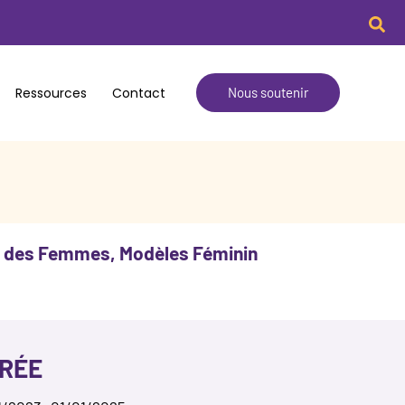
Rech
Ressources
Contact
Nous soutenir
e des Femmes, Modèles Féminin
RÉE