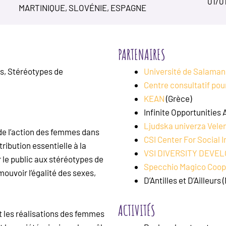
01/0
MARTINIQUE, SLOVÉNIE, ESPAGNE
PARTENAIRES
s, Stéréotypes de
Université de Salama
Centre consultatif pou
KEAN
(Grèce)
Infinite Opportunities 
Ljudska univerza Vele
de l’action des femmes dans
CSI Center For Social 
tribution essentielle à la
VSI DIVERSITY DEVE
r le public aux stéréotypes de
Specchio Magico Coope
uvoir l’égalité des sexes,
D’Antilles et D’Ailleurs
ACTIVITÉS
nt les réalisations des femmes