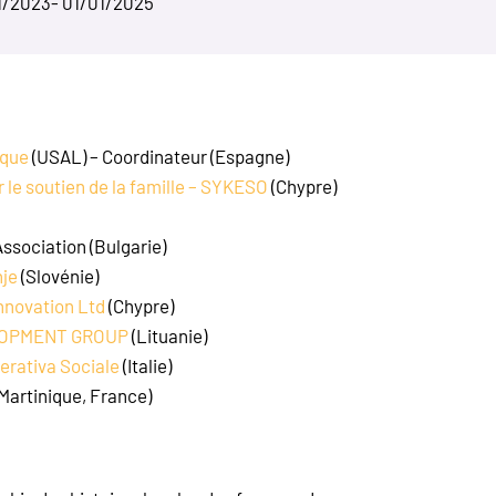
1/2023
- 01/01/2025
nque
(USAL) – Coordinateur (Espagne)
r le soutien de la famille – SYKESO
(Chypre)
Association (Bulgarie)
nje
(Slovénie)
Innovation Ltd
(Chypre)
LOPMENT GROUP
(Lituanie)
rativa Sociale
(Italie)
 (Martinique, France)