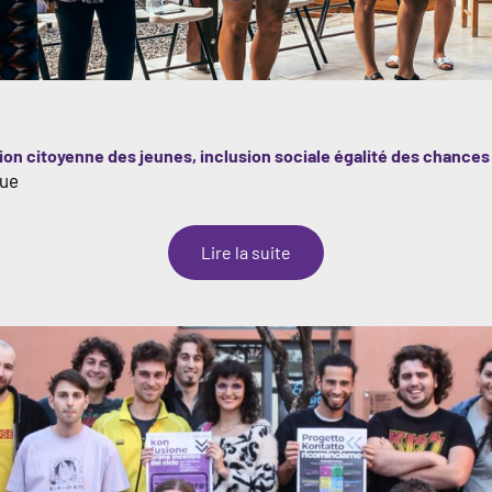
pation citoyenne des jeunes, inclusion sociale égalité des chances
que
:
Lire la suite
Swap
not
shop