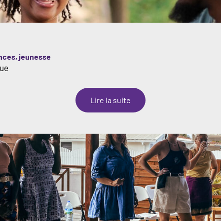
ences, jeunesse
que
:
Lire la suite
Kreyol
Melting
pot