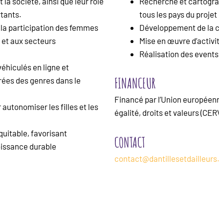
t la société, ainsi que leur rôle
Recherche et cartogra
rtants.
tous les pays du projet
t la participation des femmes
Développement de la ca
e et aux secteurs
Mise en œuvre d’activi
Réalisation des events
éhiculés en ligne et
FINANCEUR
rées des genres dans le
Financé par l’Union européen
autonomiser les filles et les
égalité, droits et valeurs (C
quitable, favorisant
CONTACT
oissance durable
contact@dantillesetdailleurs