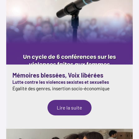
Mémoires blessées, Voix libérées
Lutte contre les violences sexistes et sexuelles
Égalité des genres, insertion socio-économique
:
Lire la suite
Mémoires
blessées,
Voix
libérées