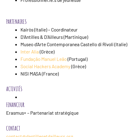
PARTENAIRES
Kairòs (Italie) – Coordinateur
D’Antilles & D’Ailleurs (Martinique)
Museo d’Arte Contemporanea Castello di Rivoli (Italie)
Inter Alia
(Grèce)
Fundação Manuel Leão
(Portugal)
Social Hackers Academy
(Grèce)
NISI MASA (France)
ACTIVITÉS
FINANCEUR
Erasmus+ – Partenariat stratégique
CONTACT
contact@dantillesetdailleurs.org