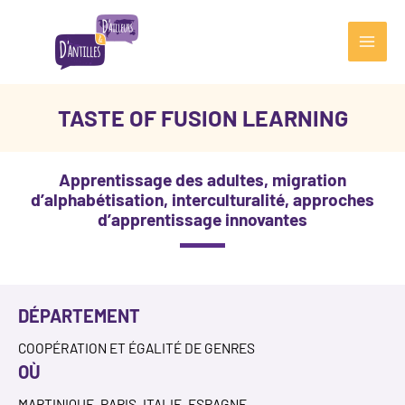
Aller
au
contenu
Main
Men
TASTE OF FUSION LEARNING
Apprentissage des adultes, migration
d’alphabétisation, interculturalité, approches
d’apprentissage innovantes
DÉPARTEMENT
COOPÉRATION ET ÉGALITÉ DE GENRES
OÙ
MARTINIQUE, PARIS, ITALIE, ESPAGNE